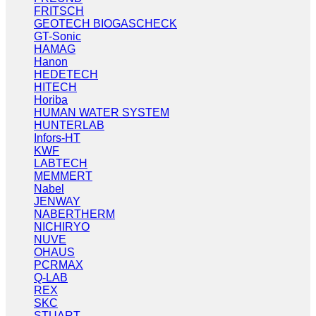
FRITSCH
GEOTECH BIOGASCHECK
GT-Sonic
HAMAG
Hanon
HEDETECH
HITECH
Horiba
HUMAN WATER SYSTEM
HUNTERLAB
Infors-HT
KWF
LABTECH
MEMMERT
Nabel
JENWAY
NABERTHERM
NICHIRYO
NUVE
OHAUS
PCRMAX
Q-LAB
REX
SKC
STUART