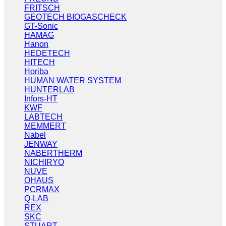
FRITSCH
GEOTECH BIOGASCHECK
GT-Sonic
HAMAG
Hanon
HEDETECH
HITECH
Horiba
HUMAN WATER SYSTEM
HUNTERLAB
Infors-HT
KWF
LABTECH
MEMMERT
Nabel
JENWAY
NABERTHERM
NICHIRYO
NUVE
OHAUS
PCRMAX
Q-LAB
REX
SKC
STUART