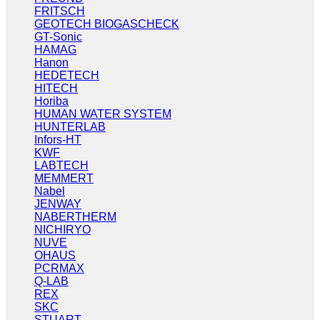
FRITSCH
GEOTECH BIOGASCHECK
GT-Sonic
HAMAG
Hanon
HEDETECH
HITECH
Horiba
HUMAN WATER SYSTEM
HUNTERLAB
Infors-HT
KWF
LABTECH
MEMMERT
Nabel
JENWAY
NABERTHERM
NICHIRYO
NUVE
OHAUS
PCRMAX
Q-LAB
REX
SKC
STUART