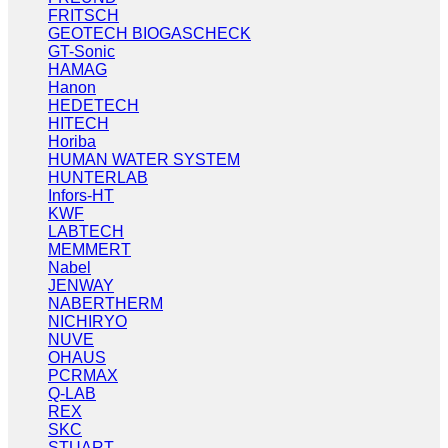
FRITSCH
GEOTECH BIOGASCHECK
GT-Sonic
HAMAG
Hanon
HEDETECH
HITECH
Horiba
HUMAN WATER SYSTEM
HUNTERLAB
Infors-HT
KWF
LABTECH
MEMMERT
Nabel
JENWAY
NABERTHERM
NICHIRYO
NUVE
OHAUS
PCRMAX
Q-LAB
REX
SKC
STUART