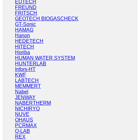
EUTECH
FREUND
FRITSCH
GEOTECH BIOGASCHECK
GT-Sonic
HAMAG
Hanon
HEDETECH
HITECH
Horiba
HUMAN WATER SYSTEM
HUNTERLAB
Infors-HT
KWF
LABTECH
MEMMERT
Nabel
JENWAY
NABERTHERM
NICHIRYO
NUVE
OHAUS
PCRMAX
Q-LAB
REX