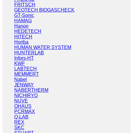
FRITSCH
GEOTECH BIOGASCHECK
GT-Sonic
HAMAG
Hanon
HEDETECH
HITECH
Horiba
HUMAN WATER SYSTEM
HUNTERLAB
Infors-HT
KWF
LABTECH
MEMMERT
Nabel
JENWAY
NABERTHERM
NICHIRYO
NUVE
OHAUS
PCRMAX
Q-LAB
REX
SKC
STUART