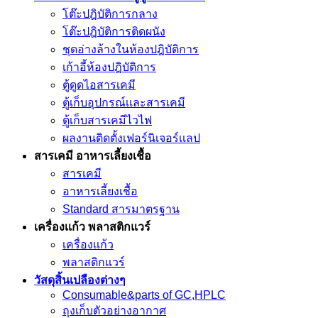
โต๊ะปฎิบัติการกลาง
โต๊ะปฎิบัติการติดผนัง
ชุดอ่างล้างในห้องปฎิบัติการ
เก้าอี้ห้องปฎิบัติการ
ตู้ดูดไอสารเคมี
ตู้เก็บอุปกรณ์เเละสารเคมี
ตู้เก็บสารเคมีไวไฟ
ผลงานติดตั้งเฟอร์นิเจอร์เเลป
สารเคมี อาหารเลี้ยงเชื้อ
สารเคมี
อาหารเลี้ยงเชื้อ
Standard สารมาตรฐาน
เครื่องเเก้ว พลาสติกแวร์
เครื่องเเก้ว
พลาสติกแวร์
วัสดุสิ้นเปลืองต่างๆ
Consumable&parts of GC,HPLC
ถุงเก็บตัวอย่างอากาศ