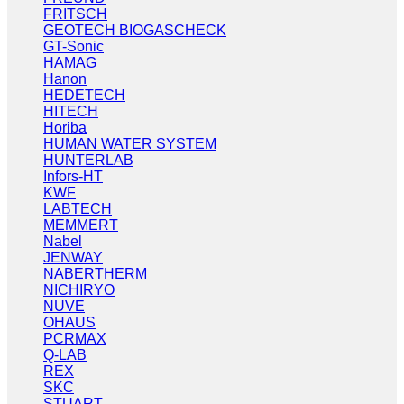
FRITSCH
GEOTECH BIOGASCHECK
GT-Sonic
HAMAG
Hanon
HEDETECH
HITECH
Horiba
HUMAN WATER SYSTEM
HUNTERLAB
Infors-HT
KWF
LABTECH
MEMMERT
Nabel
JENWAY
NABERTHERM
NICHIRYO
NUVE
OHAUS
PCRMAX
Q-LAB
REX
SKC
STUART