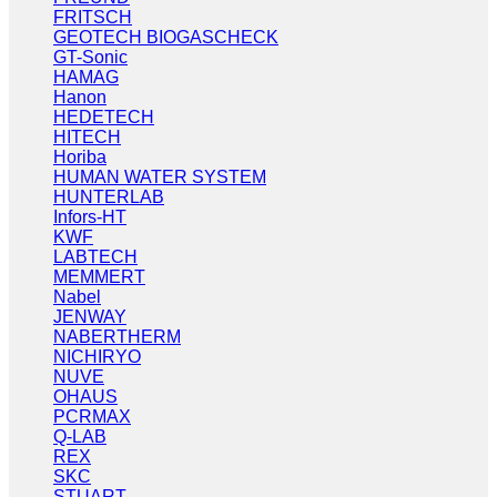
FRITSCH
GEOTECH BIOGASCHECK
GT-Sonic
HAMAG
Hanon
HEDETECH
HITECH
Horiba
HUMAN WATER SYSTEM
HUNTERLAB
Infors-HT
KWF
LABTECH
MEMMERT
Nabel
JENWAY
NABERTHERM
NICHIRYO
NUVE
OHAUS
PCRMAX
Q-LAB
REX
SKC
STUART