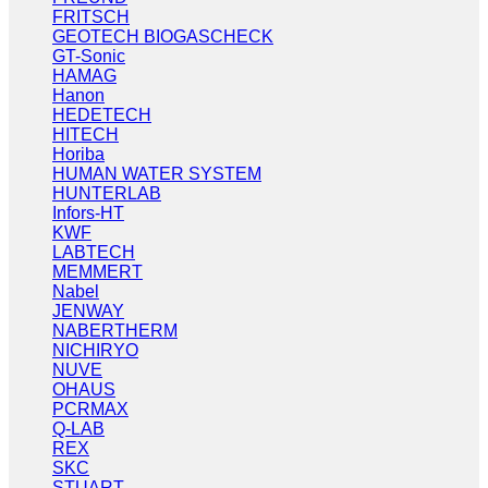
FRITSCH
GEOTECH BIOGASCHECK
GT-Sonic
HAMAG
Hanon
HEDETECH
HITECH
Horiba
HUMAN WATER SYSTEM
HUNTERLAB
Infors-HT
KWF
LABTECH
MEMMERT
Nabel
JENWAY
NABERTHERM
NICHIRYO
NUVE
OHAUS
PCRMAX
Q-LAB
REX
SKC
STUART