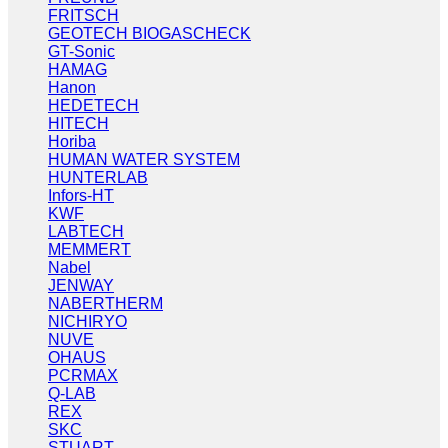
FRITSCH
GEOTECH BIOGASCHECK
GT-Sonic
HAMAG
Hanon
HEDETECH
HITECH
Horiba
HUMAN WATER SYSTEM
HUNTERLAB
Infors-HT
KWF
LABTECH
MEMMERT
Nabel
JENWAY
NABERTHERM
NICHIRYO
NUVE
OHAUS
PCRMAX
Q-LAB
REX
SKC
STUART