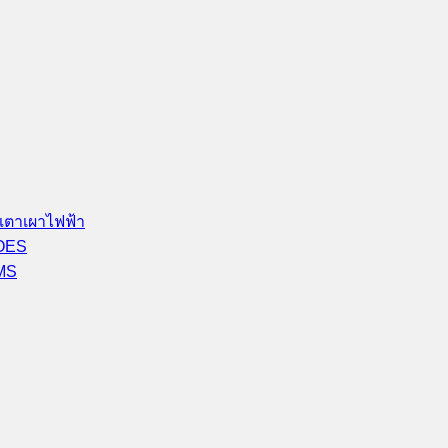
เตาเผาไฟฟ้า
-OES
-MS