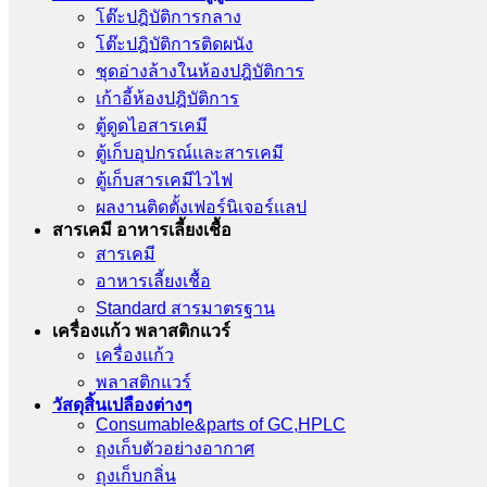
โต๊ะปฎิบัติการกลาง
โต๊ะปฎิบัติการติดผนัง
ชุดอ่างล้างในห้องปฎิบัติการ
เก้าอี้ห้องปฎิบัติการ
ตู้ดูดไอสารเคมี
ตู้เก็บอุปกรณ์เเละสารเคมี
ตู้เก็บสารเคมีไวไฟ
ผลงานติดตั้งเฟอร์นิเจอร์เเลป
สารเคมี อาหารเลี้ยงเชื้อ
สารเคมี
อาหารเลี้ยงเชื้อ
Standard สารมาตรฐาน
เครื่องเเก้ว พลาสติกแวร์
เครื่องเเก้ว
พลาสติกแวร์
วัสดุสิ้นเปลืองต่างๆ
Consumable&parts of GC,HPLC
ถุงเก็บตัวอย่างอากาศ
ถุงเก็บกลิ่น