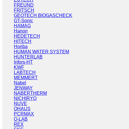
FREUND
FRITSCH
GEOTECH BIOGASCHECK
GT-Sonic
HAMAG
Hanon
HEDETECH
HITECH
Horiba
HUMAN WATER SYSTEM
HUNTERLAB
Infors-HT
KWF
LABTECH
MEMMERT
Nabel
JENWAY
NABERTHERM
NICHIRYO
NUVE
OHAUS
PCRMAX
Q-LAB
REX