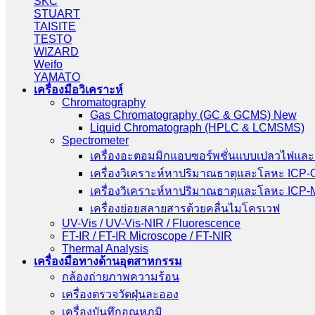
SKC
STUART
TAISITE
TESTO
WIZARD
Weifo
YAMATO
เครื่องมือวิเคราะห์
Chromatography
Gas Chromatography (GC & GCMS) New
Liquid Chromatograph (HPLC & LCMSMS)
Spectrometer
เครื่องอะตอมมิกแอบซอร์พชั่นแบบเปลวไฟและ
เครื่องวิเคราะห์หาปริมาณธาตุและโลหะ ICP
เครื่องวิเคราะห์หาปริมาณธาตุและโลหะ ICP
เครื่องย่อยสลายสารด้วยคลื่นไมโครเวฟ
UV-Vis / UV-Vis-NIR / Fluorescence
FT-IR / FT-IR Microscope / FT-NIR
Thermal Analysis
เครื่องมือทางด้านอุตสาหกรรม
กล้องถ่ายภาพความร้อน
เครื่องตรวจวัดฝุ่นละออง
เครื่องบันทึกอุณหภูมิ