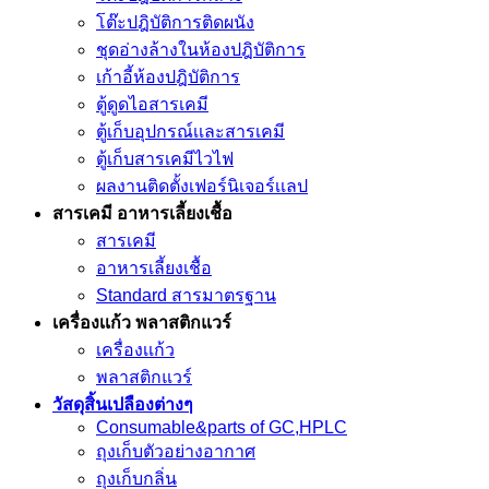
โต๊ะปฎิบัติการติดผนัง
ชุดอ่างล้างในห้องปฎิบัติการ
เก้าอี้ห้องปฎิบัติการ
ตู้ดูดไอสารเคมี
ตู้เก็บอุปกรณ์เเละสารเคมี
ตู้เก็บสารเคมีไวไฟ
ผลงานติดตั้งเฟอร์นิเจอร์เเลป
สารเคมี อาหารเลี้ยงเชื้อ
สารเคมี
อาหารเลี้ยงเชื้อ
Standard สารมาตรฐาน
เครื่องเเก้ว พลาสติกแวร์
เครื่องเเก้ว
พลาสติกแวร์
วัสดุสิ้นเปลืองต่างๆ
Consumable&parts of GC,HPLC
ถุงเก็บตัวอย่างอากาศ
ถุงเก็บกลิ่น