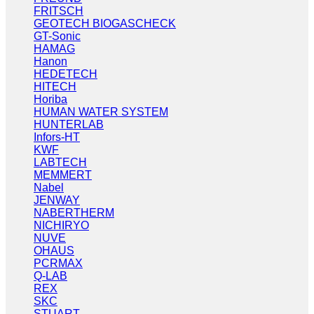
FRITSCH
GEOTECH BIOGASCHECK
GT-Sonic
HAMAG
Hanon
HEDETECH
HITECH
Horiba
HUMAN WATER SYSTEM
HUNTERLAB
Infors-HT
KWF
LABTECH
MEMMERT
Nabel
JENWAY
NABERTHERM
NICHIRYO
NUVE
OHAUS
PCRMAX
Q-LAB
REX
SKC
STUART