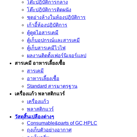
โต๊ะปฎิบัติการกลาง
โต๊ะปฎิบัติการติดผนัง
ชุดอ่างล้างในห้องปฎิบัติการ
เก้าอี้ห้องปฎิบัติการ
ตู้ดูดไอสารเคมี
ตู้เก็บอุปกรณ์เเละสารเคมี
ตู้เก็บสารเคมีไวไฟ
ผลงานติดตั้งเฟอร์นิเจอร์เเลป
สารเคมี อาหารเลี้ยงเชื้อ
สารเคมี
อาหารเลี้ยงเชื้อ
Standard สารมาตรฐาน
เครื่องเเก้ว พลาสติกแวร์
เครื่องเเก้ว
พลาสติกแวร์
วัสดุสิ้นเปลืองต่างๆ
Consumable&parts of GC,HPLC
ถุงเก็บตัวอย่างอากาศ