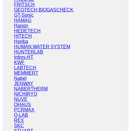
FRITSCH
GEOTECH BIOGASCHECK
GT-Sonic
HAMAG
Hanon
HEDETECH
HITECH
Horiba
HUMAN WATER SYSTEM
HUNTERLAB
Infors-HT
KWF
LABTECH
MEMMERT
Nabel
JENWAY
NABERTHERM
NICHIRYO
NUVE
OHAUS
PCRMAX
Q-LAB
REX
SKC
STUART