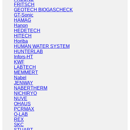
FRITSCH
GEOTECH BIOGASCHECK
GT-Sonic
HAMAG
Hanon
HEDETECH
HITECH
Horiba
HUMAN WATER SYSTEM
HUNTERLAB
Infors-HT
KWF
LABTECH
MEMMERT
Nabel
JENWAY
NABERTHERM
NICHIRYO
NUVE
OHAUS
PCRMAX
Q-LAB
REX
SKC
STUART