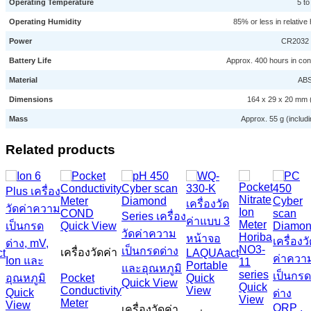
Operating Temperature
5 to
Operating Humidity
85% or less in relative
Power
CR2032 b
Battery Life
Approx. 400 hours in con
Material
ABS
Dimensions
164 x 29 x 20 mm (
Mass
Approx. 55 g (includ
Related products
Quick View
เครื่องวัดค่า
Pocket
Quick
Quick View
Quick
Conductivity
View
Quick
View
Meter
View
เครื่องวัดค่า