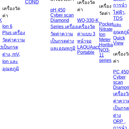
COND
เครื่องวัด
เครื่อง
เครื่องวัด
ค่า
pH 450
วัดค่า
Cyber scan
ค่า
K
Diamond
WQ-330-K
Pocket
Ion 6
Series เครื่อง
เครื่องวัด
Nitrate
Plus เครื่อง
วัดค่าความ
ค่าแบบ 3
Ion
Quick
Meter
วัดค่าความ
เป็นกรดด่าง
หน้าจอ
View
Horiba
t
เป็นกรด
LAQUAact
และอุณหภูมิ
NO3-
Portable
เครื่องว
ด่าง, mV,
11
series
ค่า
Ion และ
อุณหภูมิ
PC 450
Cyber
scan
Diamo
เครื่องว
ค่าควา
เป็นกร
ด่าง
ORP ,
การนำ