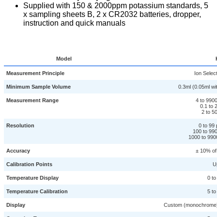
Supplied with 150 & 2000ppm potassium standards, 5
x sampling sheets B, 2 x CR2032 batteries, dropper,
instruction and quick manuals
Model
Measurement Principle
Ion Selec
Minimum Sample Volume
0.3ml (0.05ml wi
Measurement Range
4 to 990
0.1 to
2 to 5
Resolution
0 to 99
100 to 99
1000 to 990
Accuracy
± 10% of
Calibration Points
U
Temperature Display
0 to
Temperature Calibration
5 to
Display
Custom (monochrome) d