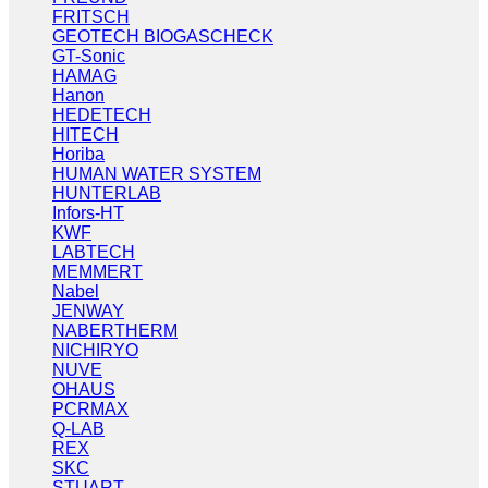
FRITSCH
GEOTECH BIOGASCHECK
GT-Sonic
HAMAG
Hanon
HEDETECH
HITECH
Horiba
HUMAN WATER SYSTEM
HUNTERLAB
Infors-HT
KWF
LABTECH
MEMMERT
Nabel
JENWAY
NABERTHERM
NICHIRYO
NUVE
OHAUS
PCRMAX
Q-LAB
REX
SKC
STUART