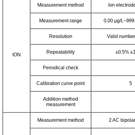
Measurement method
Ion electro
Measurement range
0.00 μg/L~999 
Resolution
Valid numbers
Repeatability
±0.5% ±1 
ION
Periodical check
Calibration curve point
5
Addition method
measurement
Measurement method
2 AC bipola