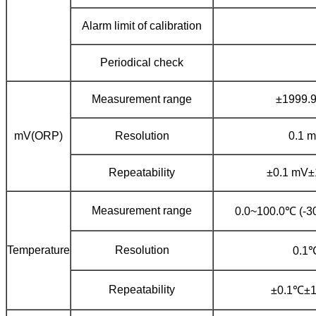
Alarm limit of calibration
Periodical check
Measurement range
±1999.
mV(ORP)
Resolution
0.1 
Repeatability
±0.1 mV±1
Measurement range
0.0~100.0℃ (-3
Temperature
Resolution
0.1
Repeatability
±0.1℃±1 