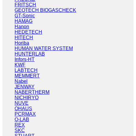
FRITSCH
GEOTECH BIOGASCHECK
GT-Sonic
HAMAG
Hanon
HEDETECH
HITECH
Horiba
HUMAN WATER SYSTEM
HUNTERLAB
Infors-HT
KWF
LABTECH
MEMMERT
Nabel
JENWAY
NABERTHERM
NICHIRYO
NUVE
OHAUS
PCRMAX
Q-LAB
REX
SKC
STUART