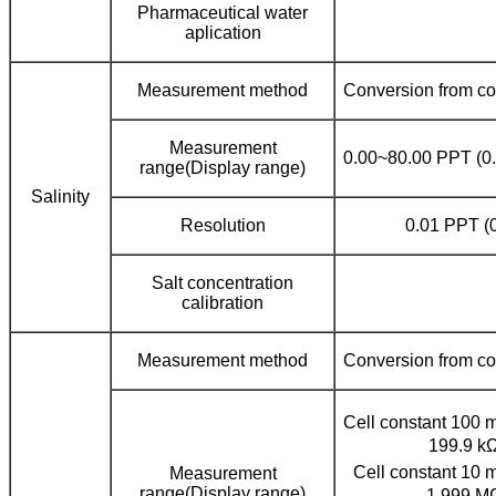
Pharmaceutical water
aplication
Measurement method
Conversion from co
Measurement
0.00~80.00 PPT (
range(Display range)
Salinity
Resolution
0.01 PPT (
Salt concentration
calibration
Measurement method
Conversion from co
Cell constant 100 
199.9 
Cell constant 10 
Measurement
range(Display range)
1.999 