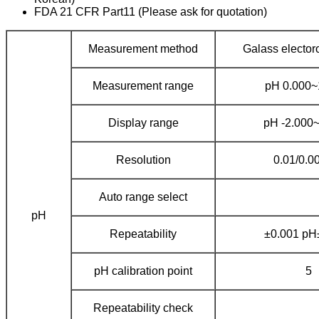
FDA 21 CFR Part11 (Please ask for quotation)
Measurement method
Galass electo
Measurement range
pH 0.000~
Display range
pH -2.000
Resolution
0.01/0.0
Auto range select
pH
Repeatability
±0.001 pH±
pH calibration point
5
Repeatability check