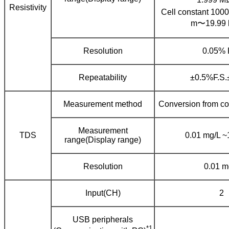
Resistivity
Cell constant 100
m〜19.99
Resolution
0.05% 
Repeatability
±0.5%F.S.±
Measurement method
Conversion from co
Measurement
TDS
0.01 mg/L ~
range(Display range)
Resolution
0.01 m
Input(CH)
2
USB peripherals
*1