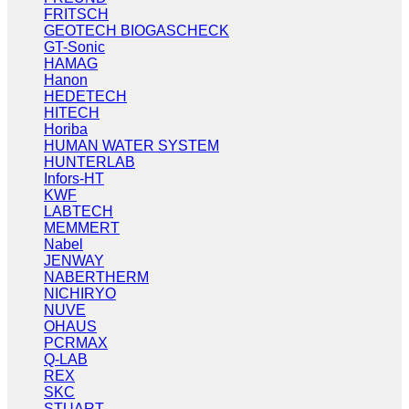
FRITSCH
GEOTECH BIOGASCHECK
GT-Sonic
HAMAG
Hanon
HEDETECH
HITECH
Horiba
HUMAN WATER SYSTEM
HUNTERLAB
Infors-HT
KWF
LABTECH
MEMMERT
Nabel
JENWAY
NABERTHERM
NICHIRYO
NUVE
OHAUS
PCRMAX
Q-LAB
REX
SKC
STUART