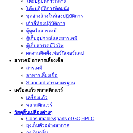
โต๊ะปฎิบัติการกลาง
โต๊ะปฎิบัติการติดผนัง
ชุดอ่างล้างในห้องปฎิบัติการ
เก้าอี้ห้องปฎิบัติการ
ตู้ดูดไอสารเคมี
ตู้เก็บอุปกรณ์เเละสารเคมี
ตู้เก็บสารเคมีไวไฟ
ผลงานติดตั้งเฟอร์นิเจอร์เเลป
สารเคมี อาหารเลี้ยงเชื้อ
สารเคมี
อาหารเลี้ยงเชื้อ
Standard สารมาตรฐาน
เครื่องเเก้ว พลาสติกแวร์
เครื่องเเก้ว
พลาสติกแวร์
วัสดุสิ้นเปลืองต่างๆ
Consumable&parts of GC,HPLC
ถุงเก็บตัวอย่างอากาศ
ถุงเก็บกลิ่น