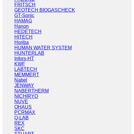
FRITSCH
GEOTECH BIOGASCHECK
GT-Sonic
HAMAG
Hanon
HEDETECH
HITECH
Horiba
HUMAN WATER SYSTEM
HUNTERLAB
Infors-HT
KWF
LABTECH
MEMMERT
Nabel
JENWAY
NABERTHERM
NICHIRYO
NUVE
OHAUS
PCRMAX
Q-LAB
REX
SKC
STUART