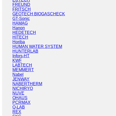
FREUND
FRITSCH
GEOTECH BIOGASCHECK
GT-Sonic
HAMAG
Hanon
HEDETECH
HITECH
Horiba
HUMAN WATER SYSTEM
HUNTERLAB
Infors-HT
KWF
LABTECH
MEMMERT
Nabel
JENWAY
NABERTHERM
NICHIRYO
NUVE
OHAUS
PCRMAX
Q-LAB
REX