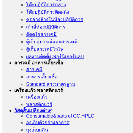
โต๊ะปฎิบัติการกลาง
โต๊ะปฎิบัติการติดผนัง
ชุดอ่างล้างในห้องปฎิบัติการ
เก้าอี้ห้องปฎิบัติการ
ตู้ดูดไอสารเคมี
ตู้เก็บอุปกรณ์เเละสารเคมี
ตู้เก็บสารเคมีไวไฟ
ผลงานติดตั้งเฟอร์นิเจอร์เเลป
สารเคมี อาหารเลี้ยงเชื้อ
สารเคมี
อาหารเลี้ยงเชื้อ
Standard สารมาตรฐาน
เครื่องเเก้ว พลาสติกแวร์
เครื่องเเก้ว
พลาสติกแวร์
วัสดุสิ้นเปลืองต่างๆ
Consumable&parts of GC,HPLC
ถุงเก็บตัวอย่างอากาศ
ถุงเก็บกลิ่น