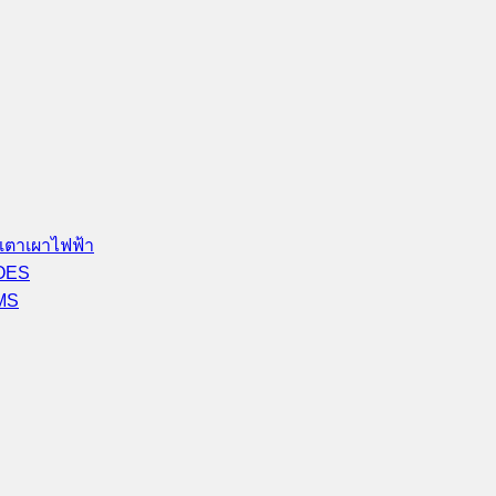
เตาเผาไฟฟ้า
-OES
-MS