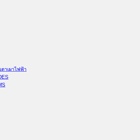
เตาเผาไฟฟ้า
-OES
-MS