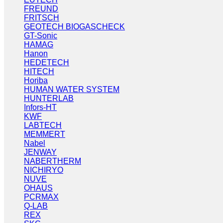
FREUND
FRITSCH
GEOTECH BIOGASCHECK
GT-Sonic
HAMAG
Hanon
HEDETECH
HITECH
Horiba
HUMAN WATER SYSTEM
HUNTERLAB
Infors-HT
KWF
LABTECH
MEMMERT
Nabel
JENWAY
NABERTHERM
NICHIRYO
NUVE
OHAUS
PCRMAX
Q-LAB
REX