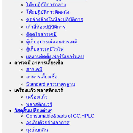
โต๊ะปฎิบัติการกลาง
โต๊ะปฎิบัติการติดผนัง
ชุดอ่างล้างในห้องปฎิบัติการ
เก้าอี้ห้องปฎิบัติการ
ตู้ดูดไอสารเคมี
ตู้เก็บอุปกรณ์เเละสารเคมี
ตู้เก็บสารเคมีไวไฟ
ผลงานติดตั้งเฟอร์นิเจอร์เเลป
สารเคมี อาหารเลี้ยงเชื้อ
สารเคมี
อาหารเลี้ยงเชื้อ
Standard สารมาตรฐาน
เครื่องเเก้ว พลาสติกแวร์
เครื่องเเก้ว
พลาสติกแวร์
วัสดุสิ้นเปลืองต่างๆ
Consumable&parts of GC,HPLC
ถุงเก็บตัวอย่างอากาศ
ถุงเก็บกลิ่น