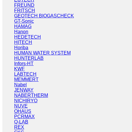
FREUND
FRITSCH
GEOTECH BIOGASCHECK
GT-Sonic
HAMAG
Hanon
HEDETECH
HITECH
Horiba
HUMAN WATER SYSTEM
HUNTERLAB
Infors-HT
KWF
LABTECH
MEMMERT
Nabel
JENWAY
NABERTHERM
NICHIRYO
NUVE
OHAUS
PCRMAX
Q-LAB
REX