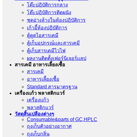
โต๊ะปฎิบัติการกลาง
โต๊ะปฎิบัติการติดผนัง
ชุดอ่างล้างในห้องปฎิบัติการ
เก้าอี้ห้องปฎิบัติการ
ตู้ดูดไอสารเคมี
ตู้เก็บอุปกรณ์เเละสารเคมี
ตู้เก็บสารเคมีไวไฟ
ผลงานติดตั้งเฟอร์นิเจอร์เเลป
สารเคมี อาหารเลี้ยงเชื้อ
สารเคมี
อาหารเลี้ยงเชื้อ
Standard สารมาตรฐาน
เครื่องเเก้ว พลาสติกแวร์
เครื่องเเก้ว
พลาสติกแวร์
วัสดุสิ้นเปลืองต่างๆ
Consumable&parts of GC,HPLC
ถุงเก็บตัวอย่างอากาศ
ถุงเก็บกลิ่น