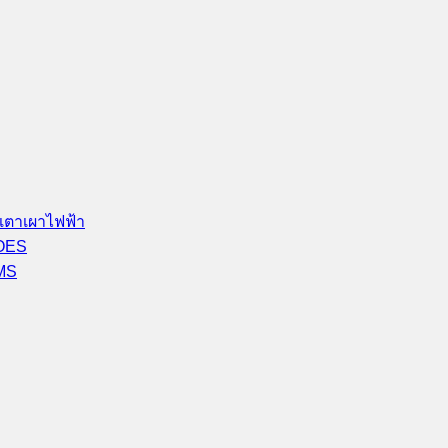
เตาเผาไฟฟ้า
-OES
-MS