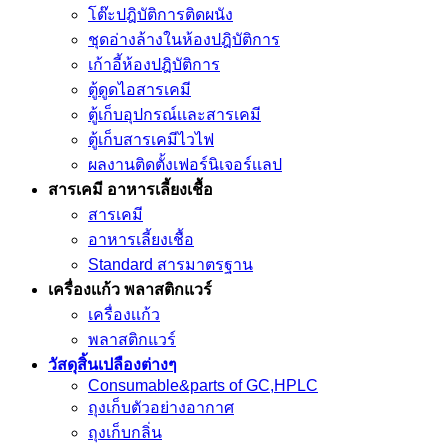
โต๊ะปฎิบัติการติดผนัง
ชุดอ่างล้างในห้องปฎิบัติการ
เก้าอี้ห้องปฎิบัติการ
ตู้ดูดไอสารเคมี
ตู้เก็บอุปกรณ์เเละสารเคมี
ตู้เก็บสารเคมีไวไฟ
ผลงานติดตั้งเฟอร์นิเจอร์เเลป
สารเคมี อาหารเลี้ยงเชื้อ
สารเคมี
อาหารเลี้ยงเชื้อ
Standard สารมาตรฐาน
เครื่องเเก้ว พลาสติกแวร์
เครื่องเเก้ว
พลาสติกแวร์
วัสดุสิ้นเปลืองต่างๆ
Consumable&parts of GC,HPLC
ถุงเก็บตัวอย่างอากาศ
ถุงเก็บกลิ่น