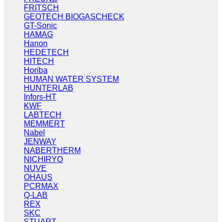
FRITSCH
GEOTECH BIOGASCHECK
GT-Sonic
HAMAG
Hanon
HEDETECH
HITECH
Horiba
HUMAN WATER SYSTEM
HUNTERLAB
Infors-HT
KWF
LABTECH
MEMMERT
Nabel
JENWAY
NABERTHERM
NICHIRYO
NUVE
OHAUS
PCRMAX
Q-LAB
REX
SKC
STUART