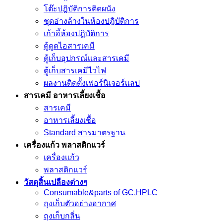
โต๊ะปฎิบัติการติดผนัง
ชุดอ่างล้างในห้องปฎิบัติการ
เก้าอี้ห้องปฎิบัติการ
ตู้ดูดไอสารเคมี
ตู้เก็บอุปกรณ์เเละสารเคมี
ตู้เก็บสารเคมีไวไฟ
ผลงานติดตั้งเฟอร์นิเจอร์เเลป
สารเคมี อาหารเลี้ยงเชื้อ
สารเคมี
อาหารเลี้ยงเชื้อ
Standard สารมาตรฐาน
เครื่องเเก้ว พลาสติกแวร์
เครื่องเเก้ว
พลาสติกแวร์
วัสดุสิ้นเปลืองต่างๆ
Consumable&parts of GC,HPLC
ถุงเก็บตัวอย่างอากาศ
ถุงเก็บกลิ่น