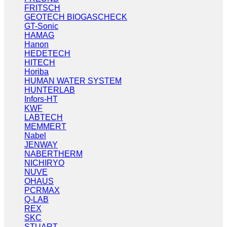
FRITSCH
GEOTECH BIOGASCHECK
GT-Sonic
HAMAG
Hanon
HEDETECH
HITECH
Horiba
HUMAN WATER SYSTEM
HUNTERLAB
Infors-HT
KWF
LABTECH
MEMMERT
Nabel
JENWAY
NABERTHERM
NICHIRYO
NUVE
OHAUS
PCRMAX
Q-LAB
REX
SKC
STUART