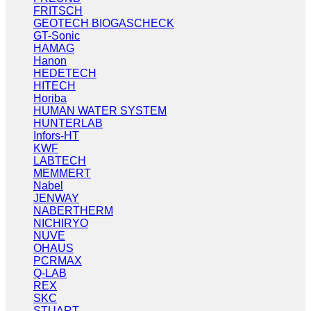
FRITSCH
GEOTECH BIOGASCHECK
GT-Sonic
HAMAG
Hanon
HEDETECH
HITECH
Horiba
HUMAN WATER SYSTEM
HUNTERLAB
Infors-HT
KWF
LABTECH
MEMMERT
Nabel
JENWAY
NABERTHERM
NICHIRYO
NUVE
OHAUS
PCRMAX
Q-LAB
REX
SKC
STUART