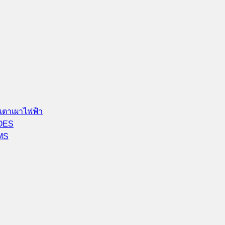
เตาเผาไฟฟ้า
-OES
-MS