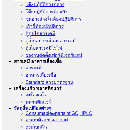
โต๊ะปฎิบัติการกลาง
โต๊ะปฎิบัติการติดผนัง
ชุดอ่างล้างในห้องปฎิบัติการ
เก้าอี้ห้องปฎิบัติการ
ตู้ดูดไอสารเคมี
ตู้เก็บอุปกรณ์เเละสารเคมี
ตู้เก็บสารเคมีไวไฟ
ผลงานติดตั้งเฟอร์นิเจอร์เเลป
สารเคมี อาหารเลี้ยงเชื้อ
สารเคมี
อาหารเลี้ยงเชื้อ
Standard สารมาตรฐาน
เครื่องเเก้ว พลาสติกแวร์
เครื่องเเก้ว
พลาสติกแวร์
วัสดุสิ้นเปลืองต่างๆ
Consumable&parts of GC,HPLC
ถุงเก็บตัวอย่างอากาศ
ถุงเก็บกลิ่น