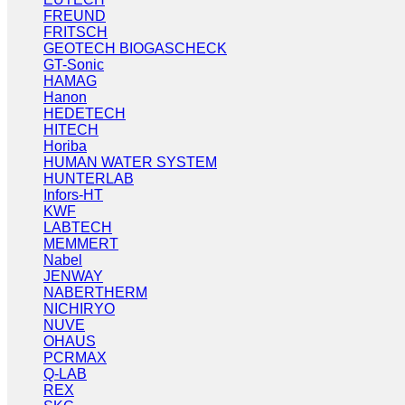
FREUND
FRITSCH
GEOTECH BIOGASCHECK
GT-Sonic
HAMAG
Hanon
HEDETECH
HITECH
Horiba
HUMAN WATER SYSTEM
HUNTERLAB
Infors-HT
KWF
LABTECH
MEMMERT
Nabel
JENWAY
NABERTHERM
NICHIRYO
NUVE
OHAUS
PCRMAX
Q-LAB
REX