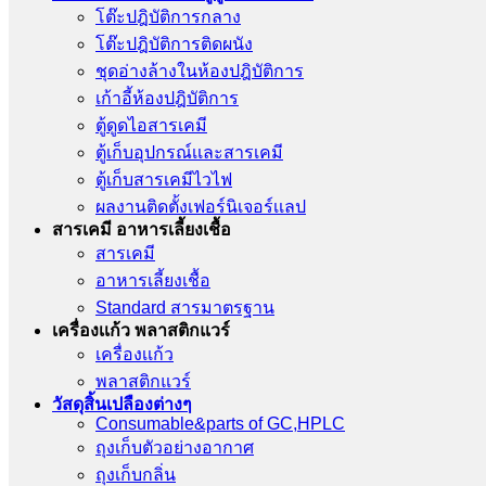
โต๊ะปฎิบัติการกลาง
โต๊ะปฎิบัติการติดผนัง
ชุดอ่างล้างในห้องปฎิบัติการ
เก้าอี้ห้องปฎิบัติการ
ตู้ดูดไอสารเคมี
ตู้เก็บอุปกรณ์เเละสารเคมี
ตู้เก็บสารเคมีไวไฟ
ผลงานติดตั้งเฟอร์นิเจอร์เเลป
สารเคมี อาหารเลี้ยงเชื้อ
สารเคมี
อาหารเลี้ยงเชื้อ
Standard สารมาตรฐาน
เครื่องเเก้ว พลาสติกแวร์
เครื่องเเก้ว
พลาสติกแวร์
วัสดุสิ้นเปลืองต่างๆ
Consumable&parts of GC,HPLC
ถุงเก็บตัวอย่างอากาศ
ถุงเก็บกลิ่น