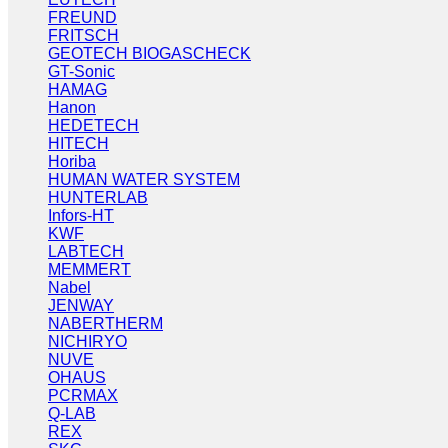
FREUND
FRITSCH
GEOTECH BIOGASCHECK
GT-Sonic
HAMAG
Hanon
HEDETECH
HITECH
Horiba
HUMAN WATER SYSTEM
HUNTERLAB
Infors-HT
KWF
LABTECH
MEMMERT
Nabel
JENWAY
NABERTHERM
NICHIRYO
NUVE
OHAUS
PCRMAX
Q-LAB
REX