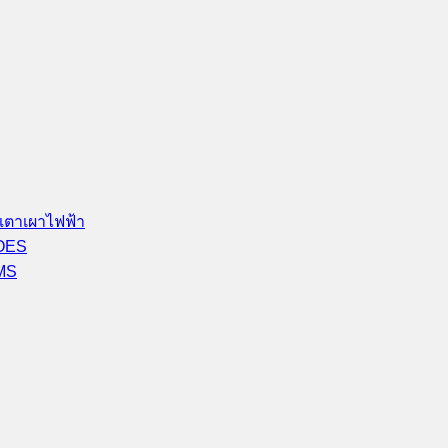
เตาเผาไฟฟ้า
-OES
-MS