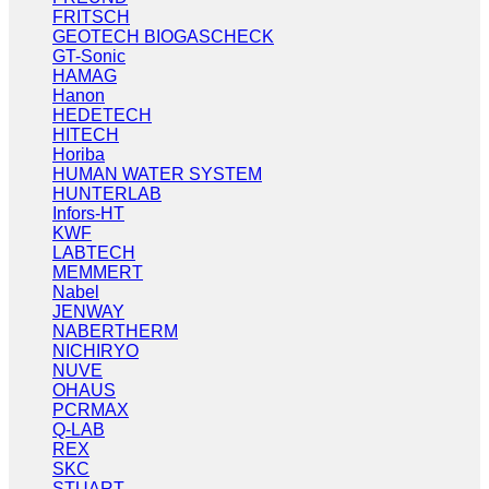
FRITSCH
GEOTECH BIOGASCHECK
GT-Sonic
HAMAG
Hanon
HEDETECH
HITECH
Horiba
HUMAN WATER SYSTEM
HUNTERLAB
Infors-HT
KWF
LABTECH
MEMMERT
Nabel
JENWAY
NABERTHERM
NICHIRYO
NUVE
OHAUS
PCRMAX
Q-LAB
REX
SKC
STUART