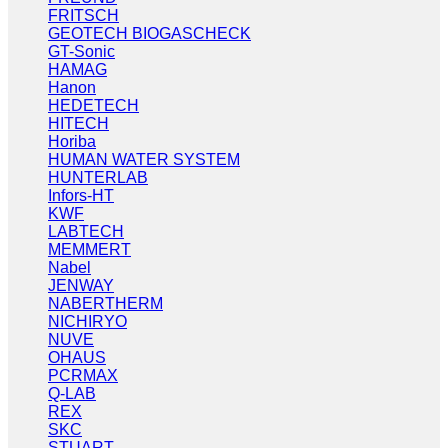
FRITSCH
GEOTECH BIOGASCHECK
GT-Sonic
HAMAG
Hanon
HEDETECH
HITECH
Horiba
HUMAN WATER SYSTEM
HUNTERLAB
Infors-HT
KWF
LABTECH
MEMMERT
Nabel
JENWAY
NABERTHERM
NICHIRYO
NUVE
OHAUS
PCRMAX
Q-LAB
REX
SKC
STUART