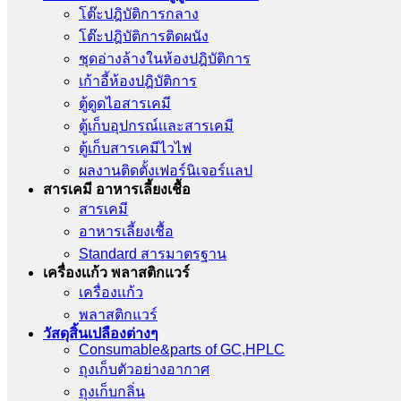
โต๊ะปฎิบัติการกลาง
โต๊ะปฎิบัติการติดผนัง
ชุดอ่างล้างในห้องปฎิบัติการ
เก้าอี้ห้องปฎิบัติการ
ตู้ดูดไอสารเคมี
ตู้เก็บอุปกรณ์เเละสารเคมี
ตู้เก็บสารเคมีไวไฟ
ผลงานติดตั้งเฟอร์นิเจอร์เเลป
สารเคมี อาหารเลี้ยงเชื้อ
สารเคมี
อาหารเลี้ยงเชื้อ
Standard สารมาตรฐาน
เครื่องเเก้ว พลาสติกแวร์
เครื่องเเก้ว
พลาสติกแวร์
วัสดุสิ้นเปลืองต่างๆ
Consumable&parts of GC,HPLC
ถุงเก็บตัวอย่างอากาศ
ถุงเก็บกลิ่น