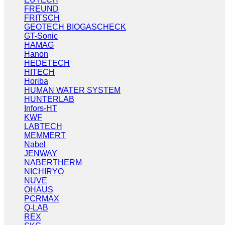
FREUND
FRITSCH
GEOTECH BIOGASCHECK
GT-Sonic
HAMAG
Hanon
HEDETECH
HITECH
Horiba
HUMAN WATER SYSTEM
HUNTERLAB
Infors-HT
KWF
LABTECH
MEMMERT
Nabel
JENWAY
NABERTHERM
NICHIRYO
NUVE
OHAUS
PCRMAX
Q-LAB
REX