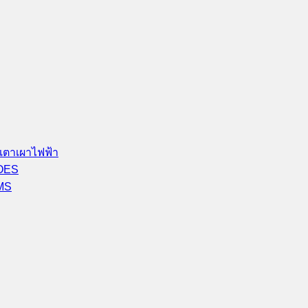
เตาเผาไฟฟ้า
-OES
-MS