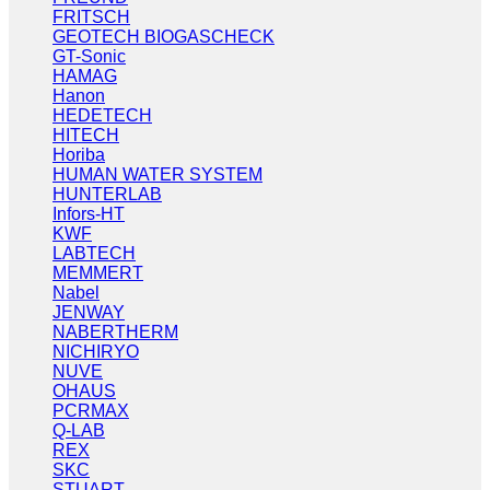
FRITSCH
GEOTECH BIOGASCHECK
GT-Sonic
HAMAG
Hanon
HEDETECH
HITECH
Horiba
HUMAN WATER SYSTEM
HUNTERLAB
Infors-HT
KWF
LABTECH
MEMMERT
Nabel
JENWAY
NABERTHERM
NICHIRYO
NUVE
OHAUS
PCRMAX
Q-LAB
REX
SKC
STUART