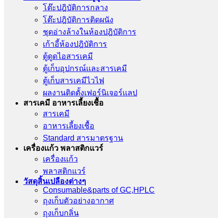
โต๊ะปฎิบัติการกลาง
โต๊ะปฎิบัติการติดผนัง
ชุดอ่างล้างในห้องปฎิบัติการ
เก้าอี้ห้องปฎิบัติการ
ตู้ดูดไอสารเคมี
ตู้เก็บอุปกรณ์เเละสารเคมี
ตู้เก็บสารเคมีไวไฟ
ผลงานติดตั้งเฟอร์นิเจอร์เเลป
สารเคมี อาหารเลี้ยงเชื้อ
สารเคมี
อาหารเลี้ยงเชื้อ
Standard สารมาตรฐาน
เครื่องเเก้ว พลาสติกแวร์
เครื่องเเก้ว
พลาสติกแวร์
วัสดุสิ้นเปลืองต่างๆ
Consumable&parts of GC,HPLC
ถุงเก็บตัวอย่างอากาศ
ถุงเก็บกลิ่น