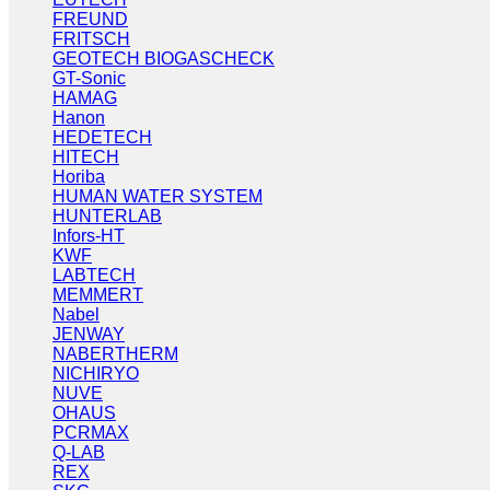
FREUND
FRITSCH
GEOTECH BIOGASCHECK
GT-Sonic
HAMAG
Hanon
HEDETECH
HITECH
Horiba
HUMAN WATER SYSTEM
HUNTERLAB
Infors-HT
KWF
LABTECH
MEMMERT
Nabel
JENWAY
NABERTHERM
NICHIRYO
NUVE
OHAUS
PCRMAX
Q-LAB
REX