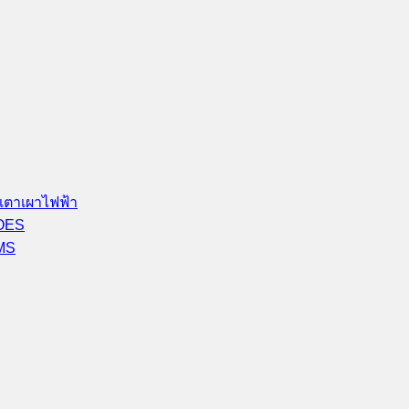
เตาเผาไฟฟ้า
-OES
-MS