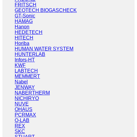
FRITSCH
GEOTECH BIOGASCHECK
GT-Sonic
HAMAG
Hanon
HEDETECH
HITECH
Horiba
HUMAN WATER SYSTEM
HUNTERLAB
Infors-HT
KWF
LABTECH
MEMMERT
Nabel
JENWAY
NABERTHERM
NICHIRYO
NUVE
OHAUS
PCRMAX
Q-LAB
REX
SKC
STUART