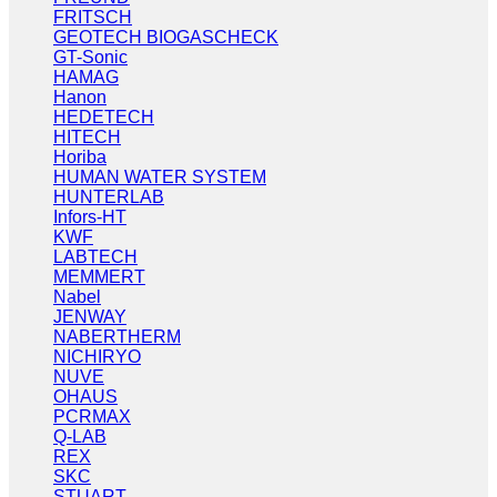
FRITSCH
GEOTECH BIOGASCHECK
GT-Sonic
HAMAG
Hanon
HEDETECH
HITECH
Horiba
HUMAN WATER SYSTEM
HUNTERLAB
Infors-HT
KWF
LABTECH
MEMMERT
Nabel
JENWAY
NABERTHERM
NICHIRYO
NUVE
OHAUS
PCRMAX
Q-LAB
REX
SKC
STUART