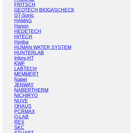
FRITSCH
GEOTECH BIOGASCHECK
GT-Sonic
HAMAG
Hanon
HEDETECH
HITECH
Horiba
HUMAN WATER SYSTEM
HUNTERLAB
Infors-HT
KWF
LABTECH
MEMMERT
Nabel
JENWAY
NABERTHERM
NICHIRYO
NUVE
OHAUS
PCRMAX
Q-LAB
REX
SKC
STUART