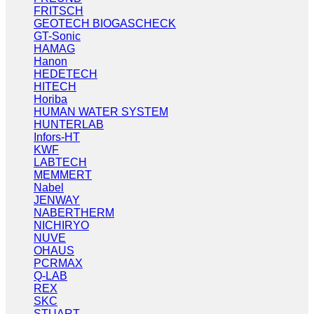
FRITSCH
GEOTECH BIOGASCHECK
GT-Sonic
HAMAG
Hanon
HEDETECH
HITECH
Horiba
HUMAN WATER SYSTEM
HUNTERLAB
Infors-HT
KWF
LABTECH
MEMMERT
Nabel
JENWAY
NABERTHERM
NICHIRYO
NUVE
OHAUS
PCRMAX
Q-LAB
REX
SKC
STUART