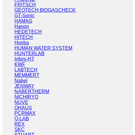
FRITSCH
GEOTECH BIOGASCHECK
GT-Sonic
HAMAG
Hanon
HEDETECH
HITECH
Horiba
HUMAN WATER SYSTEM
HUNTERLAB
Infors-HT
KWF
LABTECH
MEMMERT
Nabel
JENWAY
NABERTHERM
NICHIRYO
NUVE
OHAUS
PCRMAX
Q-LAB
REX
SKC
STUART