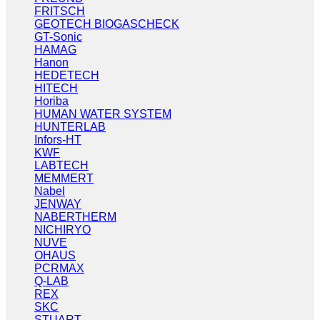
FRITSCH
GEOTECH BIOGASCHECK
GT-Sonic
HAMAG
Hanon
HEDETECH
HITECH
Horiba
HUMAN WATER SYSTEM
HUNTERLAB
Infors-HT
KWF
LABTECH
MEMMERT
Nabel
JENWAY
NABERTHERM
NICHIRYO
NUVE
OHAUS
PCRMAX
Q-LAB
REX
SKC
STUART