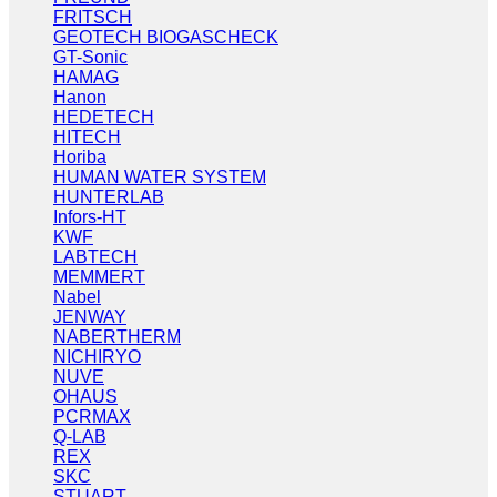
FRITSCH
GEOTECH BIOGASCHECK
GT-Sonic
HAMAG
Hanon
HEDETECH
HITECH
Horiba
HUMAN WATER SYSTEM
HUNTERLAB
Infors-HT
KWF
LABTECH
MEMMERT
Nabel
JENWAY
NABERTHERM
NICHIRYO
NUVE
OHAUS
PCRMAX
Q-LAB
REX
SKC
STUART