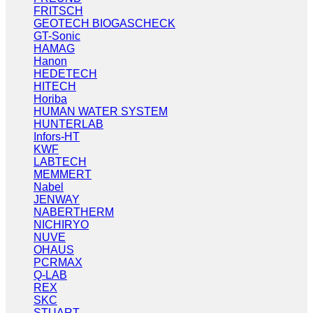
FRITSCH
GEOTECH BIOGASCHECK
GT-Sonic
HAMAG
Hanon
HEDETECH
HITECH
Horiba
HUMAN WATER SYSTEM
HUNTERLAB
Infors-HT
KWF
LABTECH
MEMMERT
Nabel
JENWAY
NABERTHERM
NICHIRYO
NUVE
OHAUS
PCRMAX
Q-LAB
REX
SKC
STUART