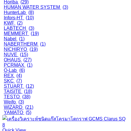
Horiba
(29)
HUMAN WATER SYSTEM
(3)
HunterLab
(8)
Infors-HT
(10)
KWF
(2)
LABTECH
(3)
MEMMERT
(19)
Nabel
(1)
NABERTHERM
(1)
NICHIRYO
(19)
NUVE
(15)
OHAUS
(27)
PCRMAX
(1)
Q-Lab
(6)
REX
(4)
SKC
(7)
STUART
(12)
TAISITE
(18)
TESTO
(38)
Weifo
(3)
WIZARD
(21)
YAMATO
(5)
Quick View