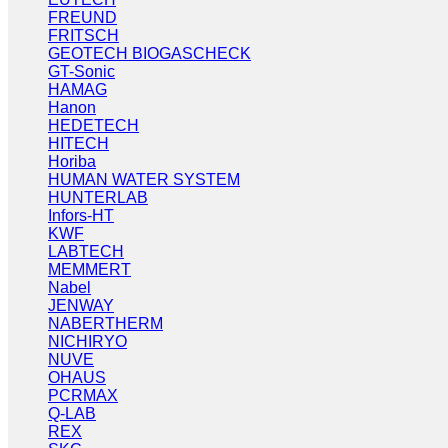
FREUND
FRITSCH
GEOTECH BIOGASCHECK
GT-Sonic
HAMAG
Hanon
HEDETECH
HITECH
Horiba
HUMAN WATER SYSTEM
HUNTERLAB
Infors-HT
KWF
LABTECH
MEMMERT
Nabel
JENWAY
NABERTHERM
NICHIRYO
NUVE
OHAUS
PCRMAX
Q-LAB
REX