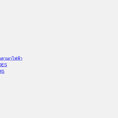
เตาเผาไฟฟ้า
-OES
-MS