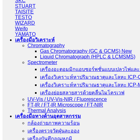
SKC
STUART
TAISITE
TESTO
WIZARD
Weifo
YAMATO
เครื่องมือวิเคราะห์
Chromatography
Gas Chromatography (GC & GCMS) New
Liquid Chromatograph (HPLC & LCMSMS)
Spectrometer
เครื่องอะตอมมิกแอบซอร์พชั่นแบบเปลวไฟและ
เครื่องวิเคราะห์หาปริมาณธาตุและโลหะ ICP
เครื่องวิเคราะห์หาปริมาณธาตุและโลหะ ICP
เครื่องย่อยสลายสารด้วยคลื่นไมโครเวฟ
UV-Vis / UV-Vis-NIR / Fluorescence
FT-IR / FT-IR Microscope / FT-NIR
Thermal Analysis
เครื่องมือทางด้านอุตสาหกรรม
กล้องถ่ายภาพความร้อน
เครื่องตรวจวัดฝุ่นละออง
เครื่องบันทึกอุณหภูมิ