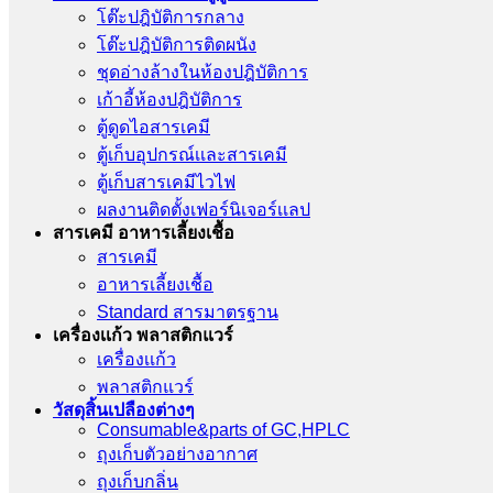
โต๊ะปฎิบัติการกลาง
โต๊ะปฎิบัติการติดผนัง
ชุดอ่างล้างในห้องปฎิบัติการ
เก้าอี้ห้องปฎิบัติการ
ตู้ดูดไอสารเคมี
ตู้เก็บอุปกรณ์เเละสารเคมี
ตู้เก็บสารเคมีไวไฟ
ผลงานติดตั้งเฟอร์นิเจอร์เเลป
สารเคมี อาหารเลี้ยงเชื้อ
สารเคมี
อาหารเลี้ยงเชื้อ
Standard สารมาตรฐาน
เครื่องเเก้ว พลาสติกแวร์
เครื่องเเก้ว
พลาสติกแวร์
วัสดุสิ้นเปลืองต่างๆ
Consumable&parts of GC,HPLC
ถุงเก็บตัวอย่างอากาศ
ถุงเก็บกลิ่น