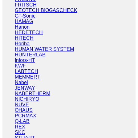
FRITSCH
GEOTECH BIOGASCHECK
GT-Sonic
HAMAG
Hanon
HEDETECH
HITECH
Horiba
HUMAN WATER SYSTEM
HUNTERLAB
Infors-HT
KWF
LABTECH
MEMMERT
Nabel
JENWAY
NABERTHERM
NICHIRYO
NUVE
OHAUS
PCRMAX
Q-LAB
REX
SKC
STUART