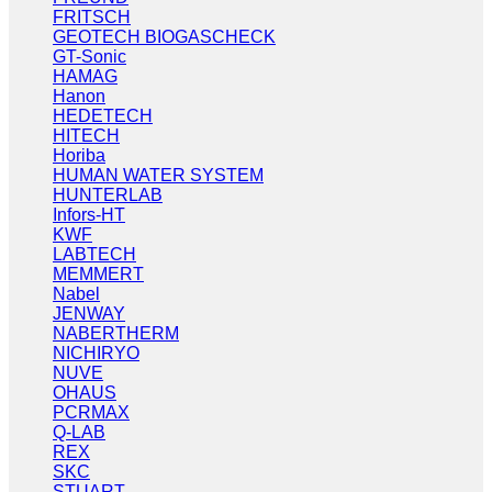
FRITSCH
GEOTECH BIOGASCHECK
GT-Sonic
HAMAG
Hanon
HEDETECH
HITECH
Horiba
HUMAN WATER SYSTEM
HUNTERLAB
Infors-HT
KWF
LABTECH
MEMMERT
Nabel
JENWAY
NABERTHERM
NICHIRYO
NUVE
OHAUS
PCRMAX
Q-LAB
REX
SKC
STUART