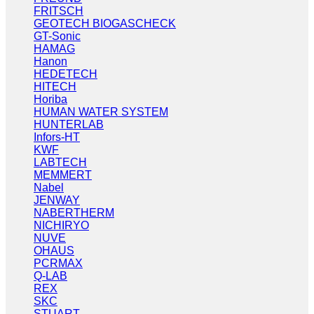
FRITSCH
GEOTECH BIOGASCHECK
GT-Sonic
HAMAG
Hanon
HEDETECH
HITECH
Horiba
HUMAN WATER SYSTEM
HUNTERLAB
Infors-HT
KWF
LABTECH
MEMMERT
Nabel
JENWAY
NABERTHERM
NICHIRYO
NUVE
OHAUS
PCRMAX
Q-LAB
REX
SKC
STUART