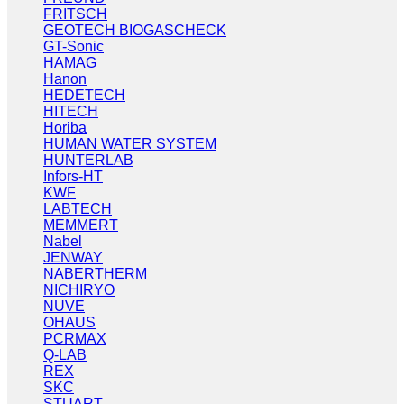
FRITSCH
GEOTECH BIOGASCHECK
GT-Sonic
HAMAG
Hanon
HEDETECH
HITECH
Horiba
HUMAN WATER SYSTEM
HUNTERLAB
Infors-HT
KWF
LABTECH
MEMMERT
Nabel
JENWAY
NABERTHERM
NICHIRYO
NUVE
OHAUS
PCRMAX
Q-LAB
REX
SKC
STUART