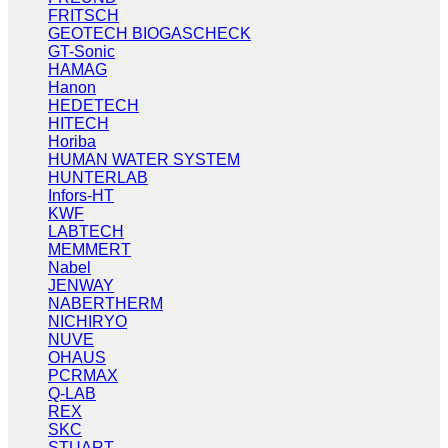
FRITSCH
GEOTECH BIOGASCHECK
GT-Sonic
HAMAG
Hanon
HEDETECH
HITECH
Horiba
HUMAN WATER SYSTEM
HUNTERLAB
Infors-HT
KWF
LABTECH
MEMMERT
Nabel
JENWAY
NABERTHERM
NICHIRYO
NUVE
OHAUS
PCRMAX
Q-LAB
REX
SKC
STUART