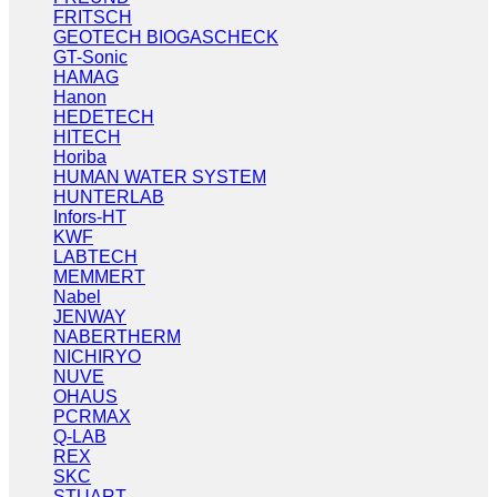
FRITSCH
GEOTECH BIOGASCHECK
GT-Sonic
HAMAG
Hanon
HEDETECH
HITECH
Horiba
HUMAN WATER SYSTEM
HUNTERLAB
Infors-HT
KWF
LABTECH
MEMMERT
Nabel
JENWAY
NABERTHERM
NICHIRYO
NUVE
OHAUS
PCRMAX
Q-LAB
REX
SKC
STUART