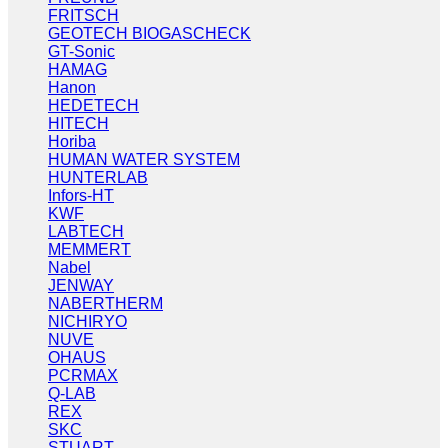
FRITSCH
GEOTECH BIOGASCHECK
GT-Sonic
HAMAG
Hanon
HEDETECH
HITECH
Horiba
HUMAN WATER SYSTEM
HUNTERLAB
Infors-HT
KWF
LABTECH
MEMMERT
Nabel
JENWAY
NABERTHERM
NICHIRYO
NUVE
OHAUS
PCRMAX
Q-LAB
REX
SKC
STUART