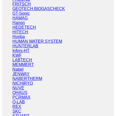
FRITSCH
GEOTECH BIOGASCHECK
GT-Sonic
HAMAG
Hanon
HEDETECH
HITECH
Horiba
HUMAN WATER SYSTEM
HUNTERLAB
Infors-HT
KWF
LABTECH
MEMMERT
Nabel
JENWAY
NABERTHERM
NICHIRYO
NUVE
OHAUS
PCRMAX
Q-LAB
REX
SKC
STUART