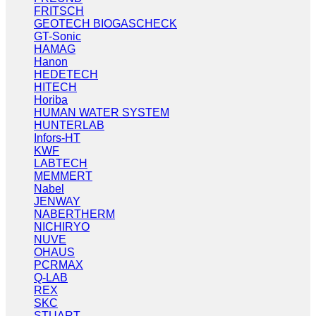
FRITSCH
GEOTECH BIOGASCHECK
GT-Sonic
HAMAG
Hanon
HEDETECH
HITECH
Horiba
HUMAN WATER SYSTEM
HUNTERLAB
Infors-HT
KWF
LABTECH
MEMMERT
Nabel
JENWAY
NABERTHERM
NICHIRYO
NUVE
OHAUS
PCRMAX
Q-LAB
REX
SKC
STUART