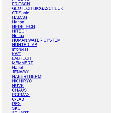
FRITSCH
GEOTECH BIOGASCHECK
GT-Sonic
HAMAG
Hanon
HEDETECH
HITECH
Horiba
HUMAN WATER SYSTEM
HUNTERLAB
Infors-HT
KWF
LABTECH
MEMMERT
Nabel
JENWAY
NABERTHERM
NICHIRYO
NUVE
OHAUS
PCRMAX
Q-LAB
REX
SKC
STUART